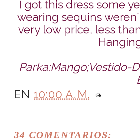
I got this dress some y
wearing sequins weren´t
very low price, less t
Hanging
Parka:Mango;Vestido-D
EN
10:00 A. M.
34 COMENTARIOS: