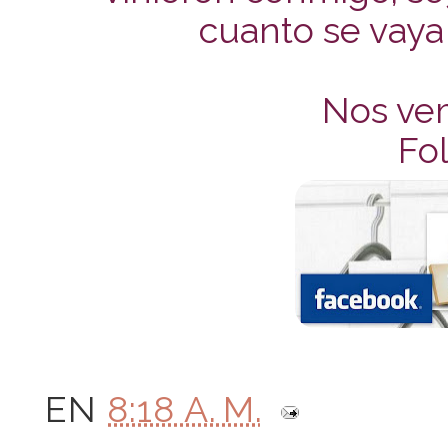
cuanto se vaya
Nos ve
Fol
EN
8:18 A. M.