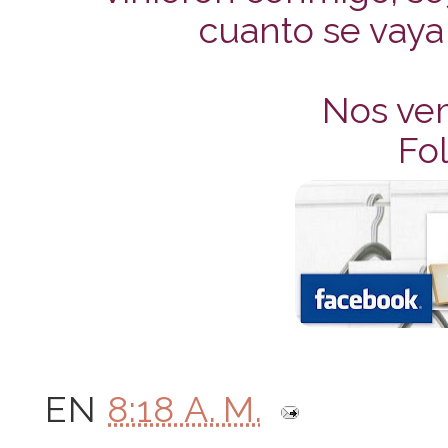
cuanto se vaya
Nos ve
Fol
EN
8:18 A. M.