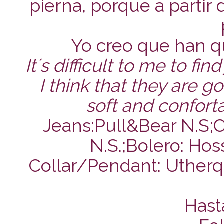
pierna, porque a partir
Yo creo que han q
It´s difficult to me to f
I think that they are g
soft and confort
Jeans:Pull&Bear N.S;
N.S.;Bolero: H
Collar/Pendant: Utherq
Hast