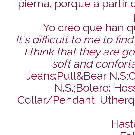
pierna, porque a partir
Yo creo que han q
It´s difficult to me to f
I think that they are g
soft and confort
Jeans:Pull&Bear N.S;
N.S.;Bolero: H
Collar/Pendant: Utherq
Hast