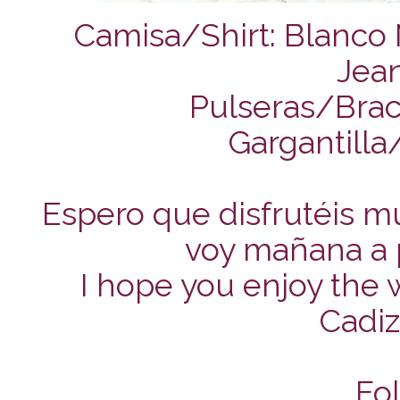
Camisa/Shirt: Blanco 
Jea
Pulseras/Brac
Gargantill
Espero que disfrutéis m
voy mañana a pa
I hope you enjoy the 
Cadiz,
Fol