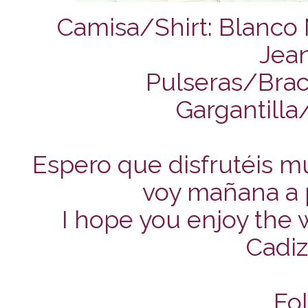
Camisa/Shirt: Blanco 
Jea
Pulseras/Brac
Gargantill
Espero que disfrutéis m
voy mañana a pa
I hope you enjoy the 
Cadiz,
Fol