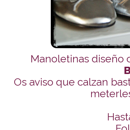
Manoletinas diseño cl
B
Os aviso que calzan bas
meterles
Hast
Fol