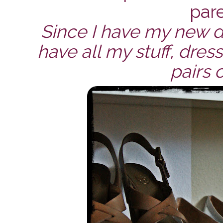
pares
Since I have my new d
have all my stuff, dres
pairs o