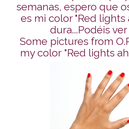
semanas, espero que os 
es mi color "Red lights
dura...Podéis ve
Some pictures from O.P.I
my color
"Red lights a