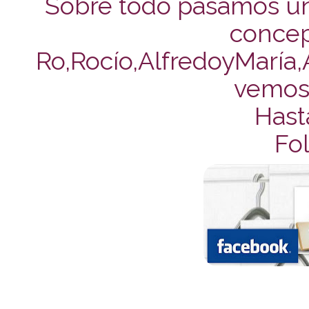
Sobre todo pasamos un
concep
Ro,Rocío,AlfredoyMaría,A
vemos 
Hast
Fol