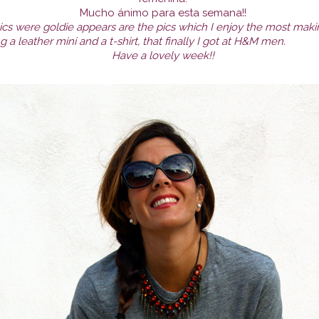
Mucho ánimo para esta semana!!
pics were goldie appears are the pics which I enjoy the most maki
a leather mini and a t-shirt, that finally I got at H&M men.
Have a lovely week!!