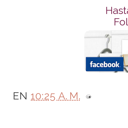
Hast
Fol
EN
10:25 A. M.