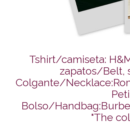
Tshirt/camiseta: H&M
zapatos/Belt, s
Colgante/Necklace:Rom
Peti
Bolso/Handbag:Burberr
"The col