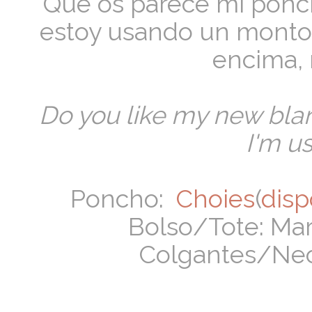
Que os parece mi ponch
estoy usando un monton
encima, 
Do you like my new blan
I'm usi
Poncho:
Choies
(
disp
Bolso/Tote: Mar
Colgantes/Nec