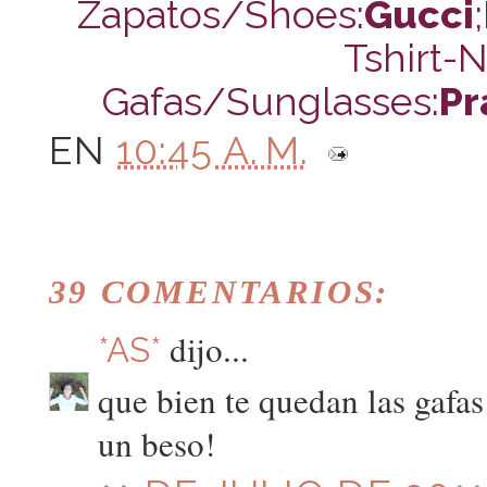
Zapatos/Shoes:
Gucci
Tshirt-
Gafas/Sunglasses:
Pr
EN
10:45 A. M.
39 COMENTARIOS:
dijo...
*AS*
que bien te quedan las gafas
un beso!