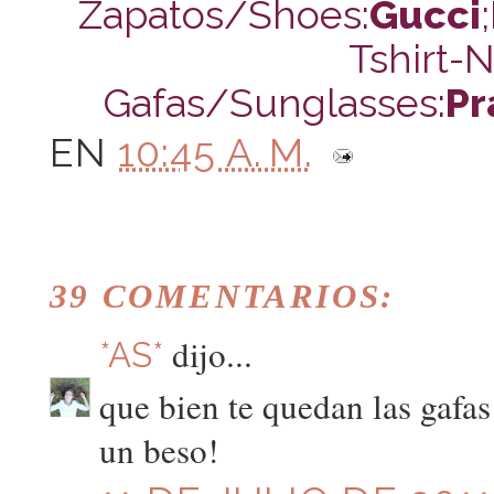
Zapatos/Shoes:
Gucci
Tshirt-
Gafas/Sunglasses:
Pr
EN
10:45 A. M.
39 COMENTARIOS:
dijo...
*AS*
que bien te quedan las gafas
un beso!