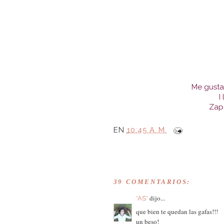
Me gusta
I
Zap
EN
10:45 A. M.
39 COMENTARIOS:
dijo...
*AS*
que bien te quedan las gafas!!!
un beso!