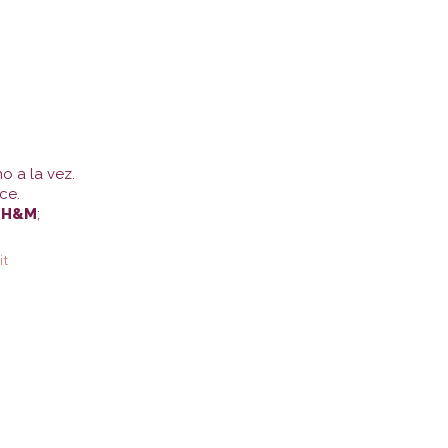
o a la vez.
ce.
:
H&M
;
it