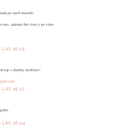
nda,yo suelo hacerlo.
 creo...además fué visto y no visto.
A LAS 16:23
ped top + chunky necklace!
gspot.com
A LAS 16:37
gafas.
A LAS 16:44