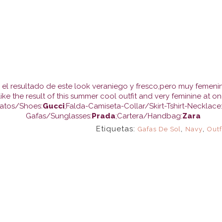
 el resultado de este look veraniego y fresco,pero muy femenin
 like the result of this summer cool outfit and very feminine at on
atos/Shoes:
Gucci
;Falda-Camiseta-Collar/Skirt-Tshirt-Necklace
Gafas/Sunglasses:
Prada
;Cartera/Handbag:
Zara
Etiquetas:
,
,
Gafas De Sol
Navy
Outf