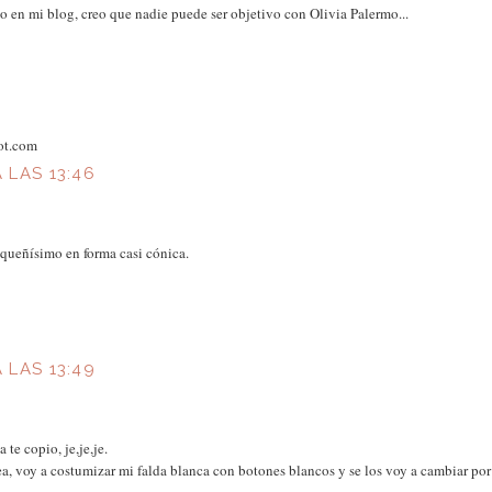
 en mi blog, creo que nadie puede ser objetivo con Olivia Palermo...
ot.com
A LAS 13:46
ueñísimo en forma casi cónica.
A LAS 13:49
te copio, je,je,je.
a, voy a costumizar mi falda blanca con botones blancos y se los voy a cambiar por