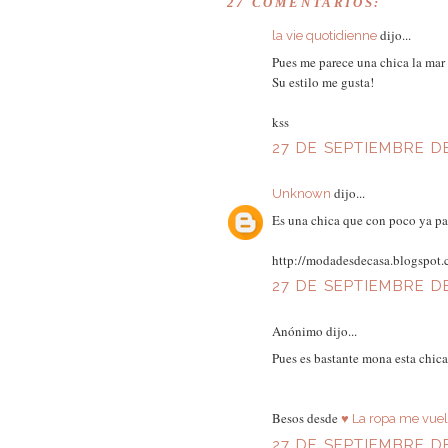
27 COMENTARIOS:
dijo...
la vie quotidienne
Pues me parece una chica la mar d
Su estilo me gusta!
kss
27 DE SEPTIEMBRE DE
dijo...
Unknown
Es una chica que con poco ya par
http://modadesdecasa.blogspot
27 DE SEPTIEMBRE DE
Anónimo dijo...
Pues es bastante mona esta chica 
Besos desde
♥ La ropa me vuel
27 DE SEPTIEMBRE DE