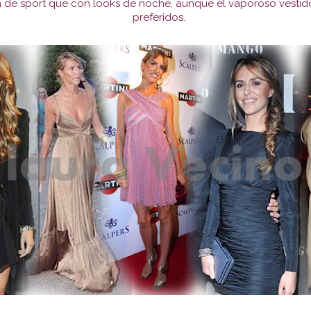
a de sport que con looks de noche, aunque el vaporoso vesti
preferidos.