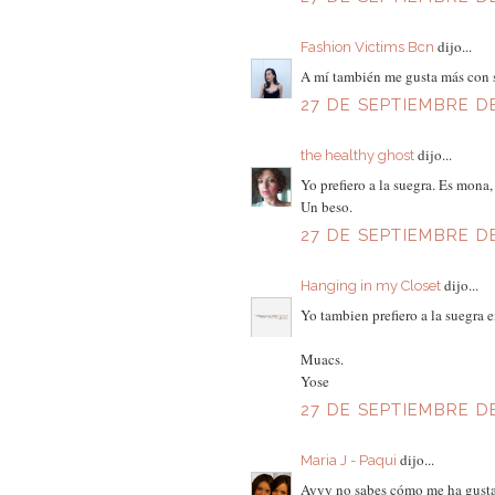
dijo...
Fashion Victims Bcn
A mí también me gusta más con s
27 DE SEPTIEMBRE DE
dijo...
the healthy ghost
Yo prefiero a la suegra. Es mona,
Un beso.
27 DE SEPTIEMBRE DE
dijo...
Hanging in my Closet
Yo tambien prefiero a la suegra e
Muacs.
Yose
27 DE SEPTIEMBRE DE 
dijo...
Maria J - Paqui
Ayyy no sabes cómo me ha gustado