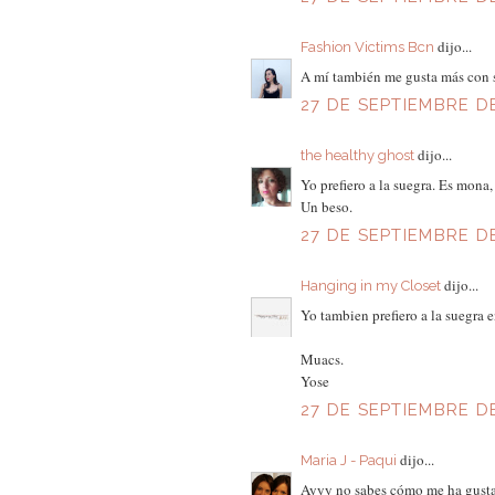
dijo...
Fashion Victims Bcn
A mí también me gusta más con s
27 DE SEPTIEMBRE DE
dijo...
the healthy ghost
Yo prefiero a la suegra. Es mona,
Un beso.
27 DE SEPTIEMBRE DE
dijo...
Hanging in my Closet
Yo tambien prefiero a la suegra e
Muacs.
Yose
27 DE SEPTIEMBRE DE 
dijo...
Maria J - Paqui
Ayyy no sabes cómo me ha gustado