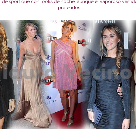
a de sport que con looks de noche, aunque el vaporoso vesti
preferidos.