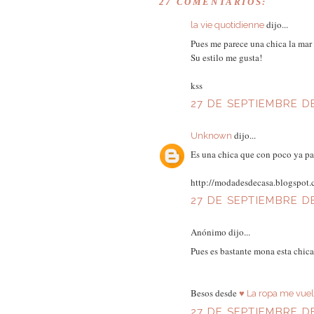
27 COMENTARIOS:
dijo...
la vie quotidienne
Pues me parece una chica la mar d
Su estilo me gusta!
kss
27 DE SEPTIEMBRE DE
dijo...
Unknown
Es una chica que con poco ya par
http://modadesdecasa.blogspot
27 DE SEPTIEMBRE DE
Anónimo dijo...
Pues es bastante mona esta chica 
Besos desde
♥ La ropa me vuel
27 DE SEPTIEMBRE DE