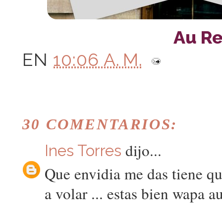
Au Rev
EN
10:06 A. M.
30 COMENTARIOS:
dijo...
Ines Torres
Que envidia me das tiene qu
a volar ... estas bien wapa 