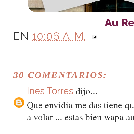
Au Rev
EN
10:06 A. M.
30 COMENTARIOS:
dijo...
Ines Torres
Que envidia me das tiene qu
a volar ... estas bien wapa 