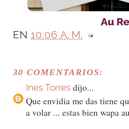
Au Rev
EN
10:06 A. M.
30 COMENTARIOS:
dijo...
Ines Torres
Que envidia me das tiene qu
a volar ... estas bien wapa 