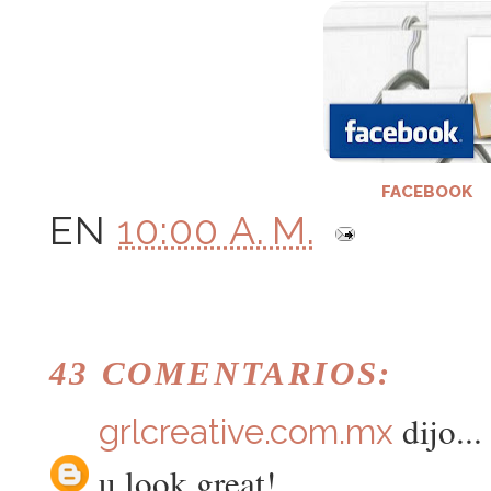
FACEBOOK
EN
10:00 A. M.
43 COMENTARIOS:
dijo...
grlcreative.com.mx
u look great!