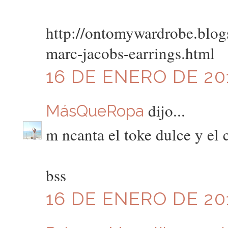
http://ontomywardrobe.blo
marc-jacobs-earrings.html
16 DE ENERO DE 201
dijo...
MásQueRopa
m ncanta el toke dulce y el 
bss
16 DE ENERO DE 201