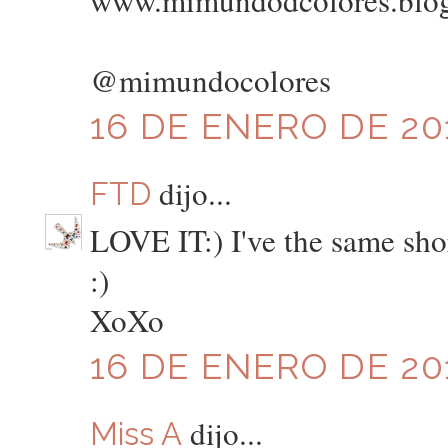
www.mimundodcolores.blo
@mimundocolores
16 DE ENERO DE 201
dijo...
FTD
LOVE IT:) I've the same sh
:)
XoXo
16 DE ENERO DE 201
dijo...
Miss A