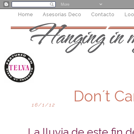
Home
Asesorias Deco
Contacto
Loo
Don´t Ca
16/1/12
La lluvia de este fin