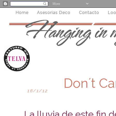
Home
Asesorias Deco
Contacto
Loo
Don´t Ca
16/1/12
La lluvia de este fin