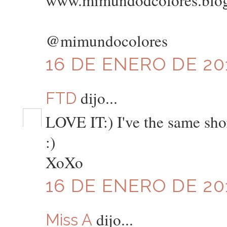
www.mimundodcolores.blo
@mimundocolores
16 DE ENERO DE 201
dijo...
FTD
LOVE IT:) I've the same sh
:)
XoXo
16 DE ENERO DE 201
dijo...
Miss A