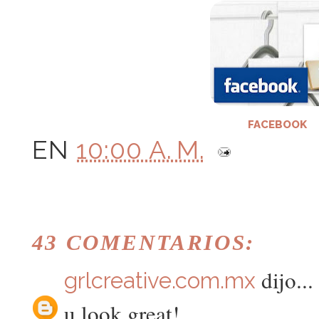
FACEBOOK
EN
10:00 A. M.
43 COMENTARIOS:
dijo...
grlcreative.com.mx
u look great!