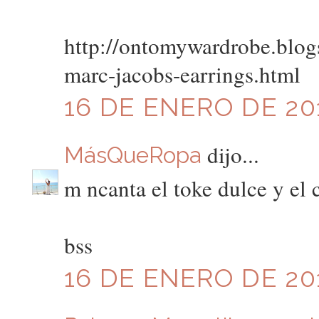
http://ontomywardrobe.blo
marc-jacobs-earrings.html
16 DE ENERO DE 201
dijo...
MásQueRopa
m ncanta el toke dulce y el 
bss
16 DE ENERO DE 201