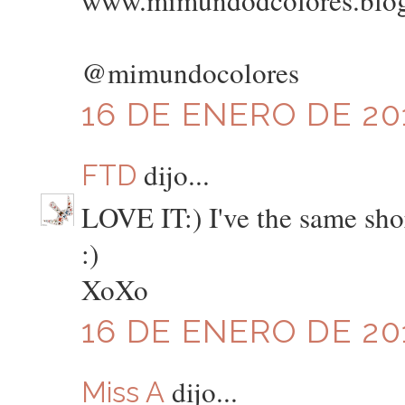
www.mimundodcolores.blo
@mimundocolores
16 DE ENERO DE 201
dijo...
FTD
LOVE IT:) I've the same sh
:)
XoXo
16 DE ENERO DE 201
dijo...
Miss A