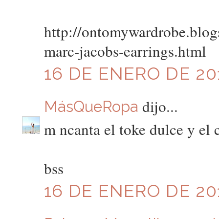
http://ontomywardrobe.blo
marc-jacobs-earrings.html
16 DE ENERO DE 201
dijo...
MásQueRopa
m ncanta el toke dulce y el 
bss
16 DE ENERO DE 201