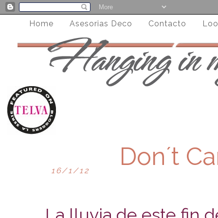
Home
Asesorias Deco
Contacto
Loo
Don´t Ca
16/1/12
La lluvia de este fin