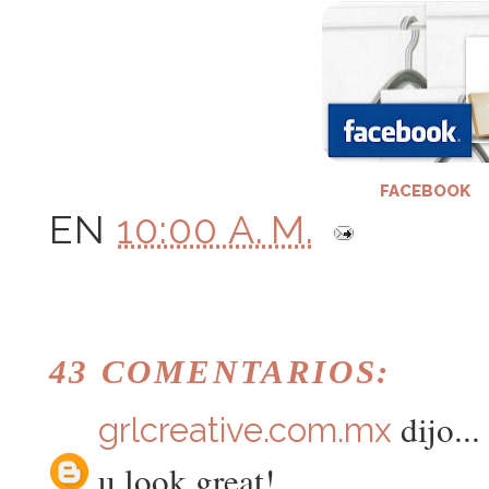
FACEBOOK
EN
10:00 A. M.
43 COMENTARIOS:
dijo...
grlcreative.com.mx
u look great!