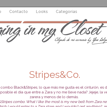
o
Contacto
Looks
Categorías
Stripes&Co.
combo Black&Stripes, lo que más me gusta es el cinturón, es 
posible el día que entre a Zara y no me lleve nada? Jejeje, la
zarera y menos de lo demás.
k&Stripes combo. What I like the most is my new belt from Zara 
ich I would enter to a Zara store and I wouldn´t get anything?...je