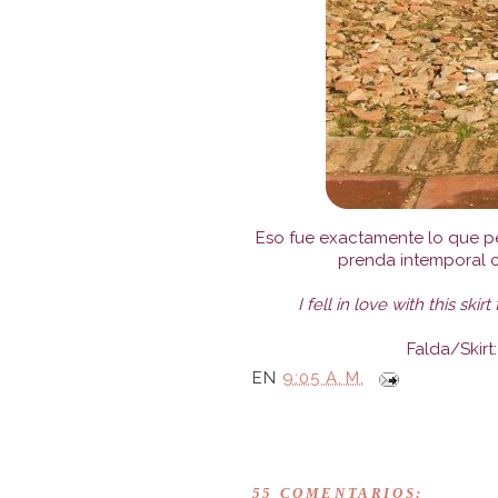
Eso fue exactamente lo que pe
prenda intemporal c
I fell in love with this sk
Falda/Skirt:
EN
9:05 A. M.
55 COMENTARIOS: