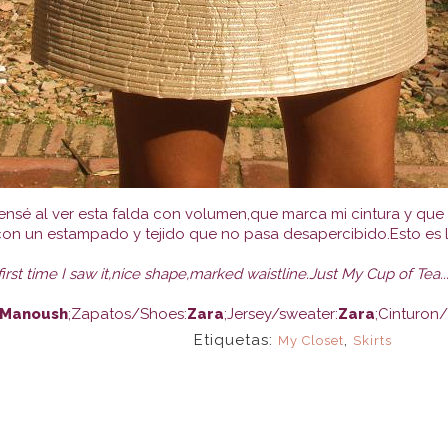
nsé al ver esta falda con volumen,que marca mi cintura y que d
on un estampado y tejido que no pasa desapercibido.Esto es lo
irt first time I saw it,nice shape,marked waistline.Just My Cup of Tea
Manoush
;Zapatos/Shoes:
Zara
;Jersey/sweater:
Zara
;Cinturon/
Etiquetas:
,
My Closet
Skirts