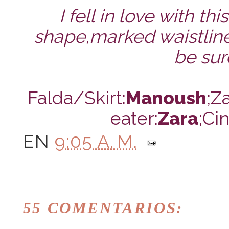
I fell in love with this
shape,marked waistline
be sur
Falda/Skirt:
Manoush
;Z
eater:
Zara
;Ci
EN
9:05 A. M.
55 COMENTARIOS: