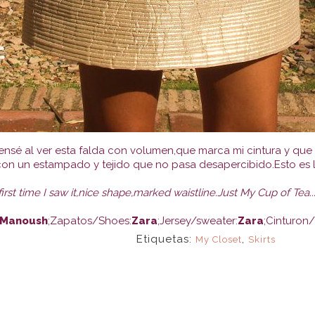
nsé al ver esta falda con volumen,que marca mi cintura y que d
on un estampado y tejido que no pasa desapercibido.Esto es lo
irt first time I saw it,nice shape,marked waistline.Just My Cup of Tea
Manoush
;Zapatos/Shoes:
Zara
;Jersey/sweater:
Zara
;Cinturon/
Etiquetas:
,
My Closet
Skirts