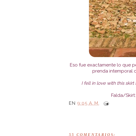
Eso fue exactamente lo que pe
prenda intemporal c
I fell in love with this sk
Falda/Skirt:
EN
9:05 A. M.
55 COMENTARIOS: