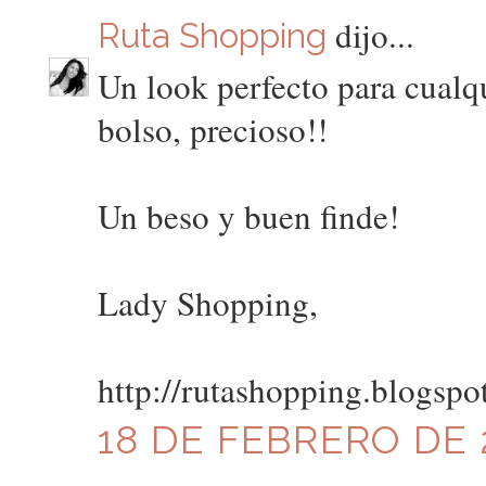
dijo...
Ruta Shopping
Un look perfecto para cualq
bolso, precioso!!
Un beso y buen finde!
Lady Shopping,
http://rutashopping.blogspo
18 DE FEBRERO DE 2