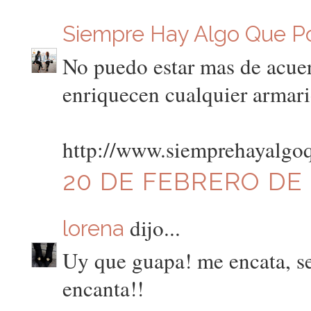
Siempre Hay Algo Que P
No puedo estar mas de acuer
enriquecen cualquier armari
http://www.siemprehayalgo
20 DE FEBRERO DE 2
dijo...
lorena
Uy que guapa! me encata, se
encanta!!