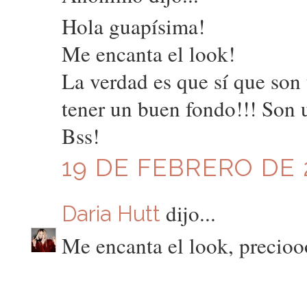
Hola guapísima!
Me encanta el look!
La verdad es que sí que son 
tener un buen fondo!!! Son u
Bss!
19 DE FEBRERO DE 2
dijo...
Daria Hutt
Me encanta el look, precioo