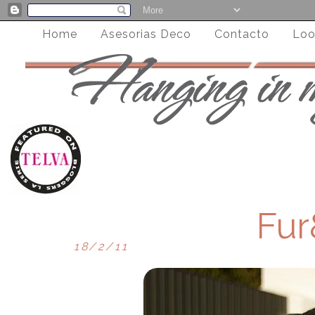
Home
Asesorias Deco
Contacto
Loo
Fu
18/2/11