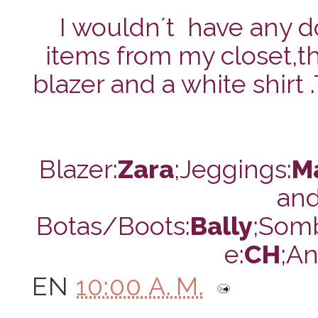
I wouldn´t have any do
items from my closet,th
blazer and a white shirt 
Blazer:
Zara
;Jeggings:
M
and
Botas/Boots:
Bally
;Somb
e:
CH
;An
EN
10:00 A. M.