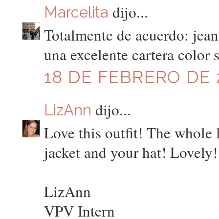
dijo...
Marcelita
Totalmente de acuerdo: jean
una excelente cartera color 
18 DE FEBRERO DE 2
dijo...
LizAnn
Love this outfit! The whole 
jacket and your hat! Lovely!
LizAnn
VPV Intern