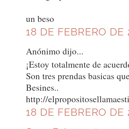
un beso
18 DE FEBRERO DE 2
Anónimo dijo...
¡Estoy totalmente de acuerd
Son tres prendas basicas qu
Besines..
http://elpropositosellamaest
18 DE FEBRERO DE 2