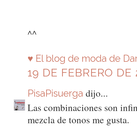
^^
♥ El blog de moda de Dar
19 DE FEBRERO DE 2
dijo...
PisaPisuerga
Las combinaciones son infini
mezcla de tonos me gusta.