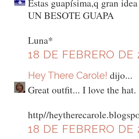
Estas guapísima,q gran idea 
UN BESOTE GUAPA
Luna*
18 DE FEBRERO DE 2
dijo...
Hey There Carole!
Great outfit... I love the hat.
http//heytherecarole.blogsp
18 DE FEBRERO DE 2