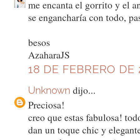
me encanta el gorrito y el 
se engancharía con todo, pa
besos
AzaharaJS
18 DE FEBRERO DE 2
dijo...
Unknown
Preciosa!
creo que estas fabulosa! to
dan un toque chic y elegant