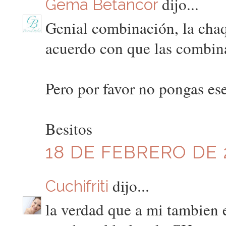
dijo...
Gema Betancor
Genial combinación, la chaq
acuerdo con que las combina
Pero por favor no pongas ese
Besitos
18 DE FEBRERO DE 2
dijo...
Cuchifriti
la verdad que a mi tambien