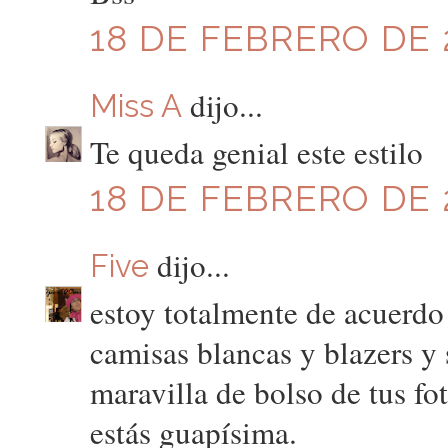
18 DE FEBRERO DE 2
dijo...
Miss A
Te queda genial este estilo
18 DE FEBRERO DE 2
dijo...
Five
estoy totalmente de acuerd
camisas blancas y blazers y
maravilla de bolso de tus fo
estás guapísima.