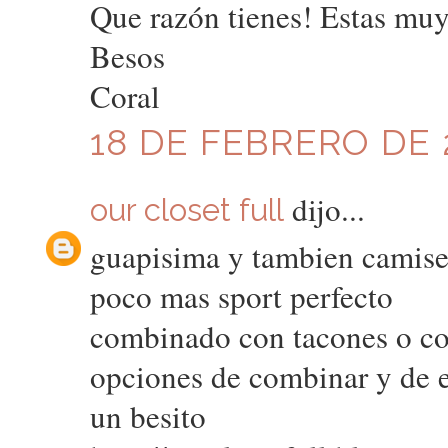
Que razón tienes! Estas mu
Besos
Coral
18 DE FEBRERO DE 2
dijo...
our closet full
guapisima y tambien camise
poco mas sport perfecto
combinado con tacones o con
opciones de combinar y de e
un besito