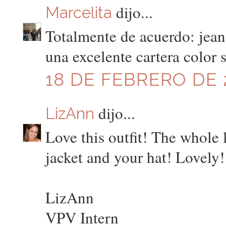
dijo...
Marcelita
Totalmente de acuerdo: jean
una excelente cartera color 
18 DE FEBRERO DE 2
dijo...
LizAnn
Love this outfit! The whole 
jacket and your hat! Lovely!
LizAnn
VPV Intern