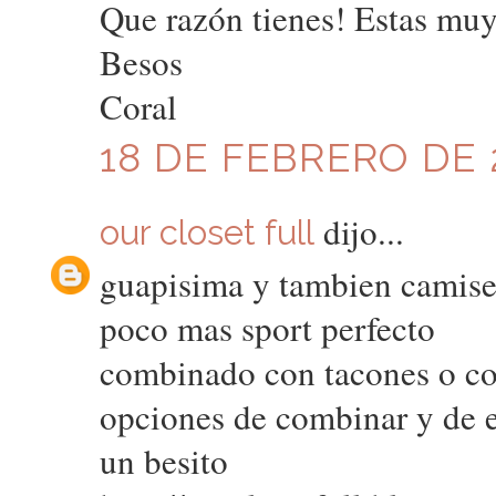
Que razón tienes! Estas mu
Besos
Coral
18 DE FEBRERO DE 2
dijo...
our closet full
guapisima y tambien camise
poco mas sport perfecto
combinado con tacones o con
opciones de combinar y de e
un besito