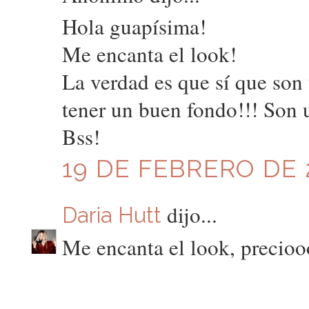
Hola guapísima!
Me encanta el look!
La verdad es que sí que son 
tener un buen fondo!!! Son u
Bss!
19 DE FEBRERO DE 2
dijo...
Daria Hutt
Me encanta el look, precioo