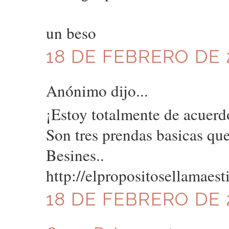
un beso
18 DE FEBRERO DE 2
Anónimo dijo...
¡Estoy totalmente de acuerd
Son tres prendas basicas qu
Besines..
http://elpropositosellamaest
18 DE FEBRERO DE 2