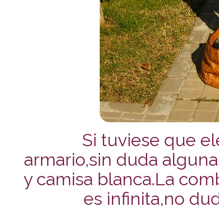
Si tuviese que el
armario,sin duda alguna
y camisa blanca.La comb
es infinita,no dud