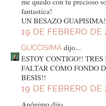
me quedo con tu precioso so
fantastica!
UN BESAZO GUAPISIMA!
19 DE FEBRERO DE 2
dijo...
GUCCISIMA
ESTOY CONTIGO!! TRES
FALTAR COMO FONDO D
BESIS!!
19 DE FEBRERO DE 2
Anónimo dijo...