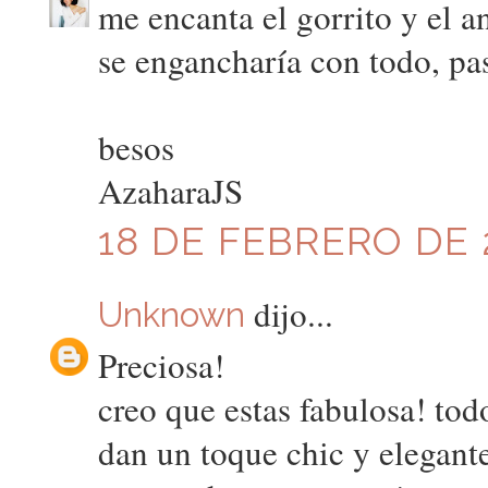
me encanta el gorrito y el 
se engancharía con todo, pa
besos
AzaharaJS
18 DE FEBRERO DE 2
dijo...
Unknown
Preciosa!
creo que estas fabulosa! to
dan un toque chic y elegant