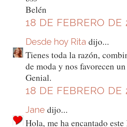
Belén
18 DE FEBRERO DE 2
dijo...
Desde hoy Rita
Tienes toda la razón, combi
de moda y nos favorecen un
Genial.
18 DE FEBRERO DE 2
dijo...
Jane
Hola, me ha encantado este 