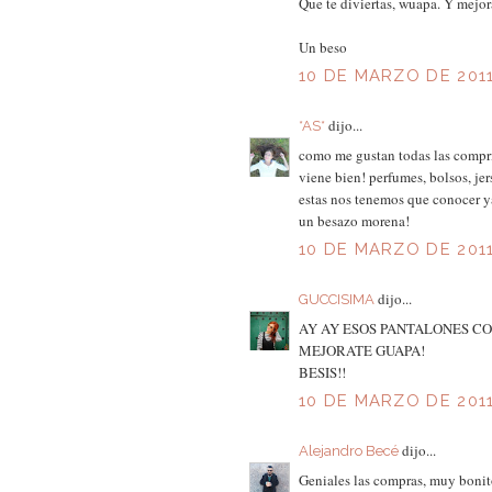
Que te diviertas, wuapa. Y mejor
Un beso
10 DE MARZO DE 2011 
dijo...
*AS*
como me gustan todas las compri
viene bien! perfumes, bolsos, jers
estas nos tenemos que conocer ya
un besazo morena!
10 DE MARZO DE 2011
dijo...
GUCCISIMA
AY AY ESOS PANTALONES C
MEJORATE GUAPA!
BESIS!!
10 DE MARZO DE 2011
dijo...
Alejandro Becé
Geniales las compras, muy bonito 