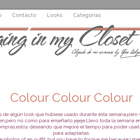
o
Contacto
Looks
Categorías
Colour Colour Colour
os de algún look que hubiese usado durante esta semana,pero 
en,pero no como para enseñarlo jejeje.Llevo toda la semana en
ompras,estoy deseando que mejore el tiempo para poder usarlas
para adaptarlas.
photos of an outfit, but you have to forgive me because I spen