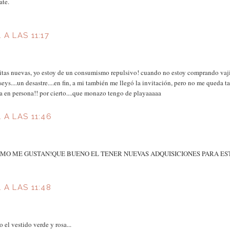
ate.
A LAS 11:17
tas nuevas, yo estoy de un consumismo repulsivo! cuando no estoy comprando vaji
eys....un desastre....en fin, a mi también me llegó la invitación, pero no me queda ta
 en persona!! por cierto....que monazo tengo de playaaaaa
 A LAS 11:46
OMO ME GUSTAN!QUE BUENO EL TENER NUEVAS ADQUISICIONES PARA ES
 A LAS 11:48
el vestido verde y rosa...