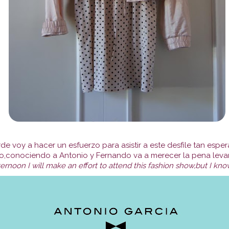
rde voy a hacer un esfuerzo para asistir a este desfile tan esp
o,conociendo a Antonio y Fernando va a merecer la pena leva
ternoon I will make an effort to attend this fashion show,but I kno