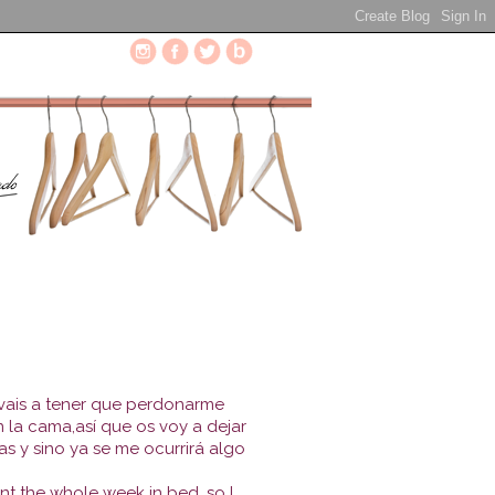
vais a tener que perdonarme
 la cama,así que os voy a dejar
 y sino ya se me ocurrirá algo
t the whole week in bed, so I