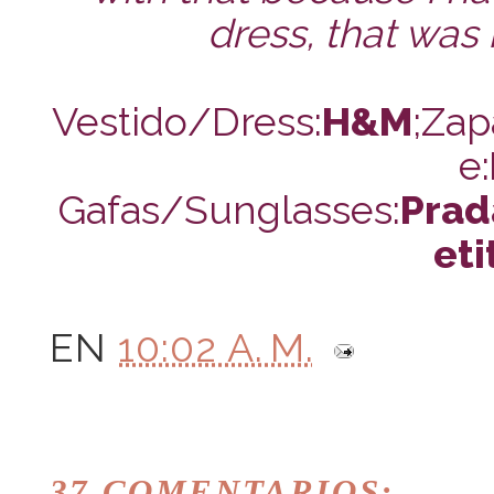
dress, that was
Vestido/Dress:
H&M
;Zap
e:
Gafas/Sunglasses:
Prad
eti
EN
10:02 A. M.
37 COMENTARIOS: