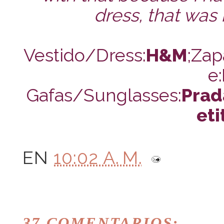
dress, that was
Vestido/Dress:
H&M
;Zap
e:
Gafas/Sunglasses:
Prad
eti
EN
10:02 A. M.
37 COMENTARIOS: