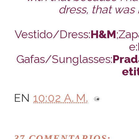
dress, that was
Vestido/Dress:
H&M
;Zap
e:
Gafas/Sunglasses:
Prad
eti
EN
10:02 A. M.
37 COMENTARIOS: