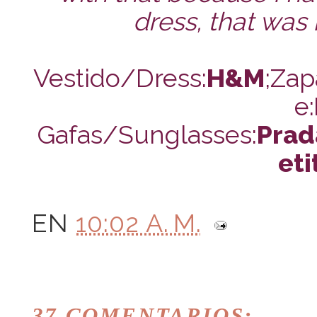
dress, that was
Vestido/Dress:
H&M
;Zap
e:
Gafas/Sunglasses:
Prad
eti
EN
10:02 A. M.
37 COMENTARIOS: